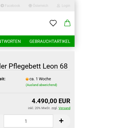
Facebook
Österreich
Login
-Mail
NTWORTEN
GEBRAUCHTARTIKEL
asswort
er Pflegebett Leon 68
eit:
ca. 1 Woche
(Ausland abweichend)
to erstellen
swort vergessen?
4.490,00 EUR
inkl. 20% MwSt. zzgl.
Versand