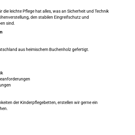
r die leichte Pflege hat alles, was an Sicherheit und Technik
Höhenverstellung, den stabilen Eingreifschutz und
ben sind.
cm
Deutschland aus heimischem Buchenholz gefertigt.
ik
egeanforderungen
sungen
eiten der Kinderpflegebetten, erstellen wir gerne ein
chen.