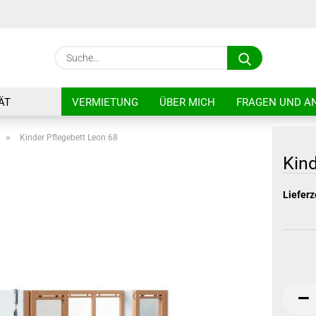
Lieferland
Suche...
E
ÄT
VERMIETUNG
ÜBER MICH
FRAGEN UND A
P
»
Kinder Pflegebett Leon 68
Kind
Lieferz
Kon
Pas